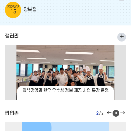
사
2026.08
광복절
15
일
정
더
갤러리
갤
보
러
기
리
더
보
기
외식경영과 한우 우수성 정보 제공 사업 특강 운영
팝
팝
팝업존
팝
2
/
2
업
업
업
존
존
존