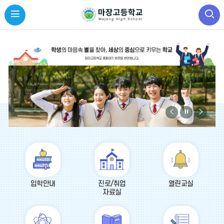
비
비
비
주
주
주
얼
얼
얼
바
이
정
다
로
전
지
음
가
기
입학안내
진로/취업
열린교실
자료실