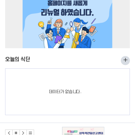
이
다
정
전
음
지
오늘의 식단
오
늘
의
식
데이터가 없습니다.
단
더
보
기