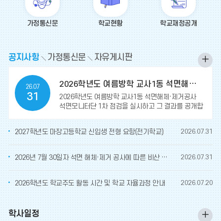
가정통신문
학교현황
학교재정공개
공
공지사항
가정통신문
자유게시판
공
지
지
사
2026학년도 여름방학 교사1동 석면해체·제거공사 석면모니터단 1차 점검 결과 보고
26.07
사
항
31
2026학년도 여름방학 교사1동 석면해체·제거공사
항
석면모니터단 1차 점검을 실시하고 그 결과를 공개합
더
니다.가. 점검차수: 1차 모니터링(비닐보양작업) * 공
간재구
보
2027학년도 마장고등학교 신입생 전형 요항(전기학교)
2026.07.31
기
2026년 7월 30일자 석면 해체·제거 공사에 따른 비산 및 농도 측정 결과
2026.07.31
2026학년도 학교주도 활동 시간 및 학교 자율과정 안내
2026.07.20
학사일정
행