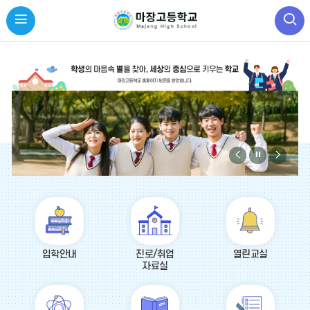
비
비
비
주
주
주
얼
얼
얼
바
이
정
다
로
전
지
음
가
기
입학안내
진로/취업
열린교실
자료실