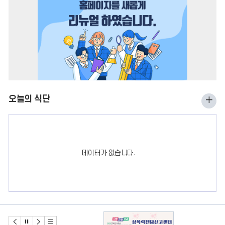
이
다
정
전
음
지
오늘의 식단
오
늘
의
식
데이터가 없습니다.
단
더
보
기