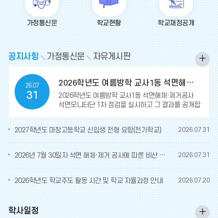
가정통신문
학교현황
학교재정공개
공
공지사항
가정통신문
자유게시판
공
지
지
사
2026학년도 여름방학 교사1동 석면해체·제거공사 석면모니터단 1차 점검 결과 보고
26.07
사
항
31
2026학년도 여름방학 교사1동 석면해체·제거공사
항
석면모니터단 1차 점검을 실시하고 그 결과를 공개합
더
니다.가. 점검차수: 1차 모니터링(비닐보양작업) * 공
간재구
보
2027학년도 마장고등학교 신입생 전형 요항(전기학교)
2026.07.31
기
2026년 7월 30일자 석면 해체·제거 공사에 따른 비산 및 농도 측정 결과
2026.07.31
2026학년도 학교주도 활동 시간 및 학교 자율과정 안내
2026.07.20
학사일정
행