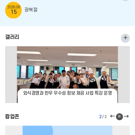
사
2026.08
광복절
15
일
정
더
갤러리
갤
보
러
기
리
더
보
기
외식경영과 한우 우수성 정보 제공 사업 특강 운영
팝
팝
팝업존
팝
2
/
2
업
업
업
존
존
존